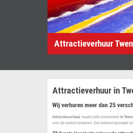
Attractieverhuur Twen
Attractieverhuur in Tw
Wij verhuren meer dan 25 versch
Attractieverhuur
maakt jullie evenement
in Twen
voor de oudere kinderen. Een bekend gezegde lui