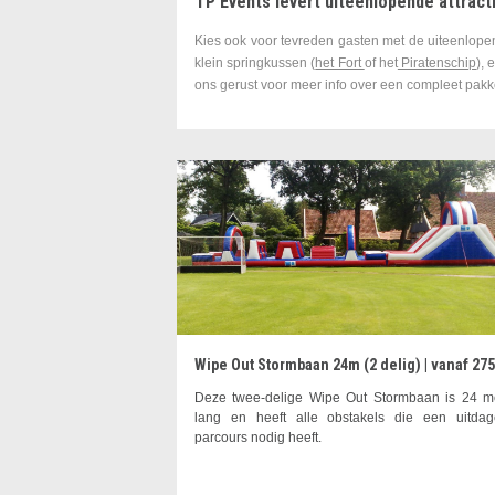
TP Events levert uiteenlopende attract
Kies ook voor tevreden gasten met de uiteenlopend
klein springkussen (
het Fort
of het
Piratenschip
), 
ons gerust voor meer info over een compleet pakk
Wipe Out Stormbaan 24m (2 delig) | vanaf 275
Deze twee-delige Wipe Out Stormbaan is 24 m
lang en heeft alle obstakels die een uitda
parcours nodig heeft.