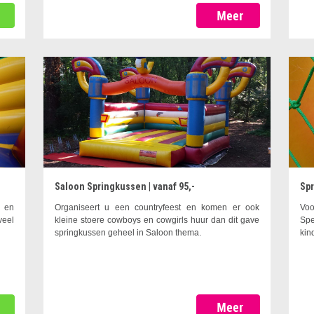
Saloon Springkussen | vanaf 95,-
Spr
f en
Organiseert u een countryfeest en komen er ook
Vo
veel
kleine stoere cowboys en cowgirls huur dan dit gave
Spe
springkussen geheel in Saloon thema.
kin