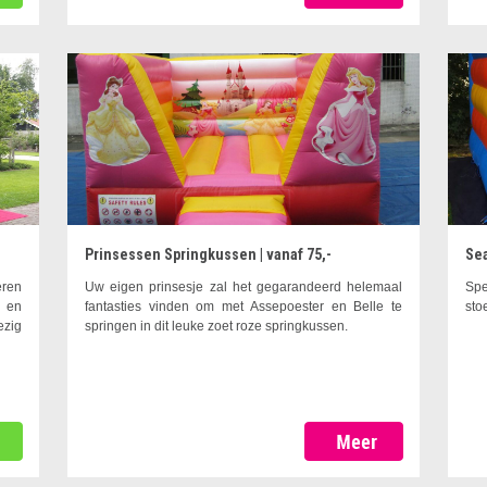
Prinsessen Springkussen | vanaf 75,-
Sea
eren
Uw eigen prinsesje zal het gegarandeerd helemaal
Spe
a en
fantasties vinden om met Assepoester en Belle te
sto
ezig
springen in dit leuke zoet roze springkussen.