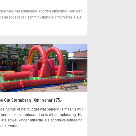
gen veel verschillende soorten attracties. Van een
als de
rodeostier
,
schminkstandje
of
funwheels
. Bel
e Out Stormbaan 10m | vanaf 175,-
 de ruimte of het budget wat beperkt is maar u wilt
 een leuke stormbaan dan is dit de oplossing. Hij
 als zowel kinder attractie als sportieve uitdaging
ruikt worden.