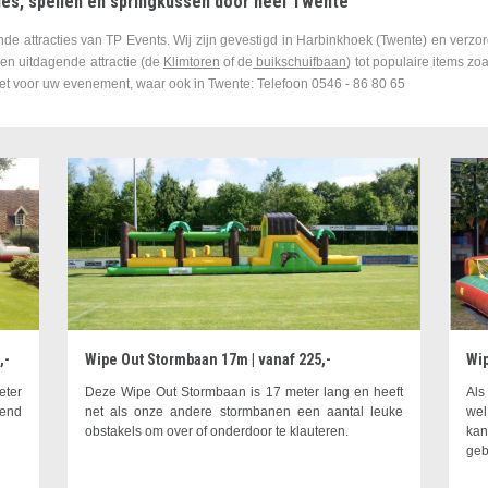
ies, spellen en springkussen door heel Twente
e attracties van TP Events. Wij zijn gevestigd in Harbinkhoek (Twente) en verzor
een uitdagende attractie (de
Klimtoren
of de
buikschuifbaan
) tot populaire items zo
et voor uw evenement, waar ook in Twente: Telefoon 0546 - 86 80 65
,-
Wipe Out Stormbaan 17m | vanaf 225,-
Wip
eter
Deze Wipe Out Stormbaan is 17 meter lang en heeft
Als
gend
net als onze andere stormbanen een aantal leuke
wel
obstakels om over of onderdoor te klauteren.
kan
geb