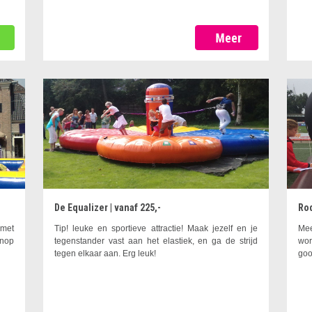
De Equalizer | vanaf 225,-
Rod
 met
Tip! leuke en sportieve attractie! Maak jezelf en je
Mee
enop
tegenstander vast aan het elastiek, en ga de strijd
wor
tegen elkaar aan. Erg leuk!
goo