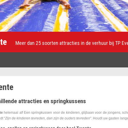
te
Meer dan 25 soorten attracties in de verhuur bij TP E
ente
illende attracties en springkussens
te
helemaal af! Een springkussen voor de kinderen, glijbaan voor de jongens, sch
dt "
Zijn de kinderen tevreden, dan zijn de ouders tevreden"
. Houdt uw gasten langer