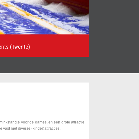
vents (Twente)
minkstandje voor de dames, en een grote attractie
 vast met diverse (kinder)attracties.