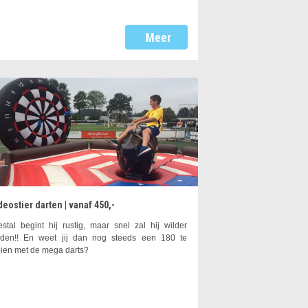
eostier darten | vanaf 450,-
stal begint hij rustig, maar snel zal hij wilder
den!! En weet jij dan nog steeds een 180 te
ien met de mega darts?